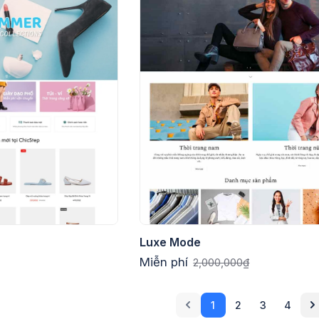
Luxe Mode
Miễn phí
2,000,000₫
1
2
3
4