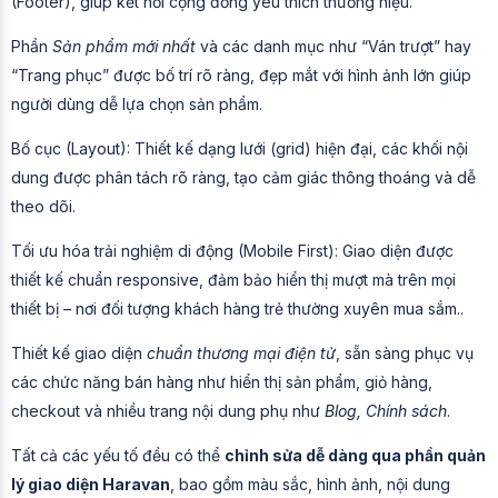
(Footer), giúp kết nối cộng đồng yêu thích thương hiệu.
Phần
Sản phẩm mới nhất
và các danh mục như “Ván trượt” hay
“Trang phục” được bố trí rõ ràng, đẹp mắt với hình ảnh lớn giúp
người dùng dễ lựa chọn sản phẩm.
Bố cục (Layout): Thiết kế dạng lưới (grid) hiện đại, các khối nội
dung được phân tách rõ ràng, tạo cảm giác thông thoáng và dễ
theo dõi.
Tối ưu hóa trải nghiệm di động (Mobile First): Giao diện được
thiết kế chuẩn responsive, đảm bảo hiển thị mượt mà trên mọi
thiết bị – nơi đối tượng khách hàng trẻ thường xuyên mua sắm..
Thiết kế giao diện
chuẩn thương mại điện tử
, sẵn sàng phục vụ
các chức năng bán hàng như hiển thị sản phẩm, giỏ hàng,
checkout và nhiều trang nội dung phụ như
Blog, Chính sách
.
Tất cả các yếu tố đều có thể
chỉnh sửa dễ dàng qua phần quản
lý giao diện Haravan
, bao gồm màu sắc, hình ảnh, nội dung