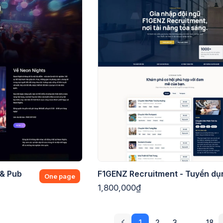
 & Pub
F1GENZ Recruitment - Tuyển dụ
One page
1,800,000₫
1
2
3
…
18