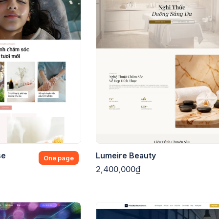
se
Lumeire Beauty
One page
2,400,000₫