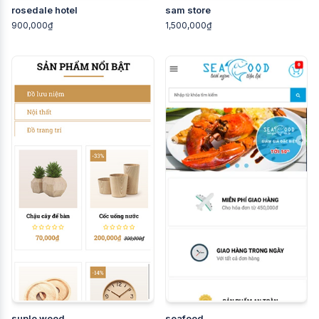
rosedale hotel
sam store
900,000₫
1,500,000₫
suplo wood
seafood