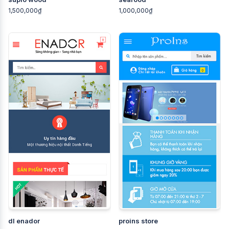
1,500,000₫
1,000,000₫
dl enador
proins store