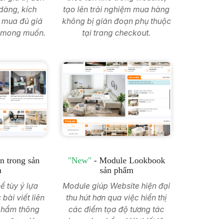
dàng, kích
tạo lên trải nghiệm mua hàng
 mua đủ giá
không bị gián đoạn phụ thuộc
n mong muốn.
tại trang checkout.
an trong sản
"New"
- Module Lookbook
m
sản phẩm
ể tùy ý lựa
Module giúp Website hiện đại
 bài viết liên
thu hút hơn qua việc hiển thị
phẩm thông
các điểm tọa độ tương tác