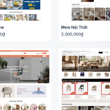
me
Mew Nội Thất
00₫
2,000,000₫