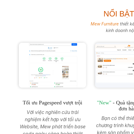
NỔI BẬ
Mew Furniture
thiết k
kinh doanh nội
Tối ưu Pagespeed vượt trội
"New"
- Quà tặng
đơn h
Với việc nghiên cứu trải
Bạn có thể thi
nghiệm kết hợp với tối ưu
chương trình khu
Website, Mew phát triển base
kèm sản phẩm với
code ngày càng hoàn thiệt