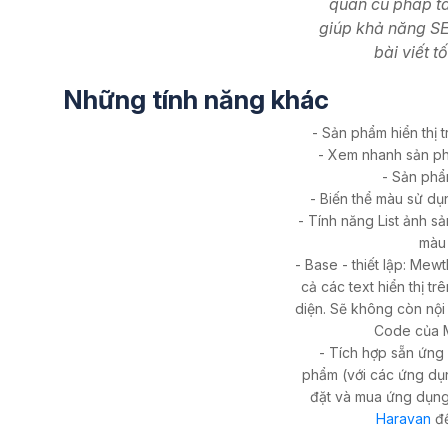
quan cú pháp ta
giúp khả năng S
bài viết tố
Những tính năng khác
- Sản phẩm hiển thị t
- Xem nhanh sản ph
- Sản ph
- Biến thể màu sử dụn
- Tính năng List ảnh s
màu
- Base - thiết lập: Mew
cả các text hiển thị tr
diện. Sẽ không còn nộ
Code của 
- Tích hợp sẵn ứng
phẩm (với các ứng dụn
đặt và mua ứng dụn
Haravan
để