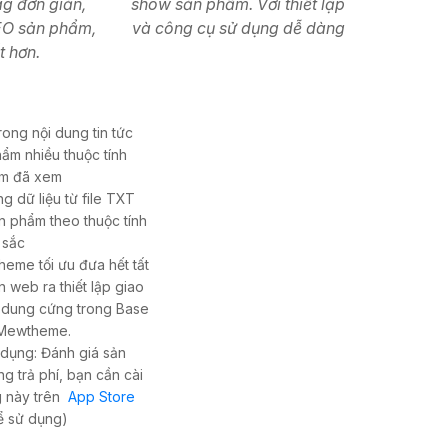
g đơn giản,
show sản phẩm. Với thiết lập
EO sản phẩm,
và công cụ sử dụng dễ dàng
t hơn.
rong nội dung tin tức
ẩm nhiều thuộc tính
ẩm đã xem
g dữ liệu từ file TXT
ản phẩm theo thuộc tính
 sắc
theme tối ưu đưa hết tất
ên web ra thiết lập giao
i dung cứng trong Base
Mewtheme.
 dụng: Đánh giá sản
g trả phí, bạn cần cài
g này trên
App Store
 sử dụng)