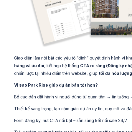
Giao diện làm nổi bật các yếu tố “đinh” quyết định hành vi 
hàng và ưu đãi
, kết hợp hệ thống
CTA rõ ràng (Đăng ký nhận
chiến lược tại nhiều điểm trên website, giúp
tối đa hóa lượn
Vì sao Park Rise giúp dự án bán tốt hơn?
Bố cục dẫn dắt hành vi người dùng từ quan tâm → tin tưởng
Thiết kế sang trọng, tạo cảm giác dự án uy tín, quy mô và đ
Form đăng ký, nút CTA nổi bật – sẵn sàng kết nối sale 24/7