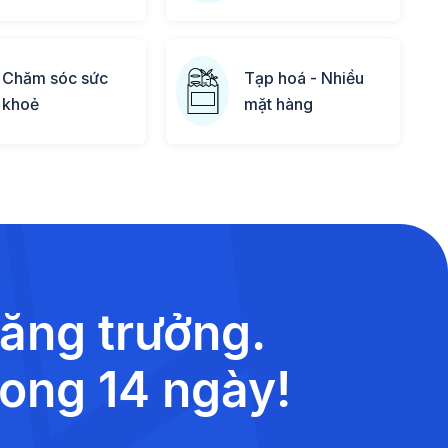
Chăm sóc sức
Tạp hoá - Nhiều
khoẻ
mặt hàng
tăng trưởng.
rong 14 ngày!