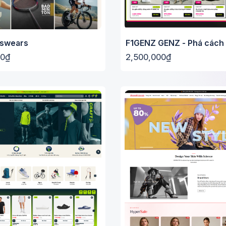
tswears
F1GENZ GENZ - Phá cách
00₫
2,500,000₫