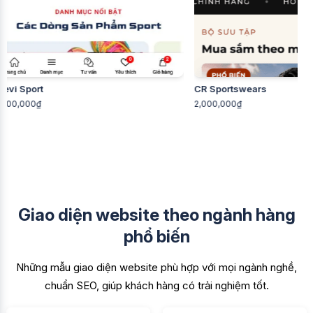
CR Sportswears
F1GENZ G
2,000,000₫
2,500,000
Giao diện website theo ngành hàng
phổ biến
Những mẫu giao diện website phù hợp với mọi ngành nghề,
chuẩn SEO, giúp khách hàng có trải nghiệm tốt.