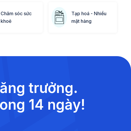
Chăm sóc sức
Tạp hoá - Nhiều
khoẻ
mặt hàng
tăng trưởng.
rong 14 ngày!