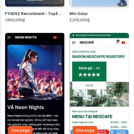
F1GENZ Recruitment - Tuyển
Min Solar
dụng
1,800,000₫
2,200,000₫
One page
One page