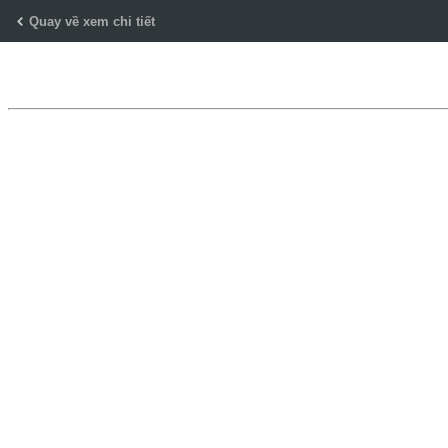
Skip
Quay về xem chi tiết
to
Content