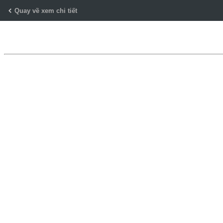
Skip
Quay về xem chi tiết
to
Content